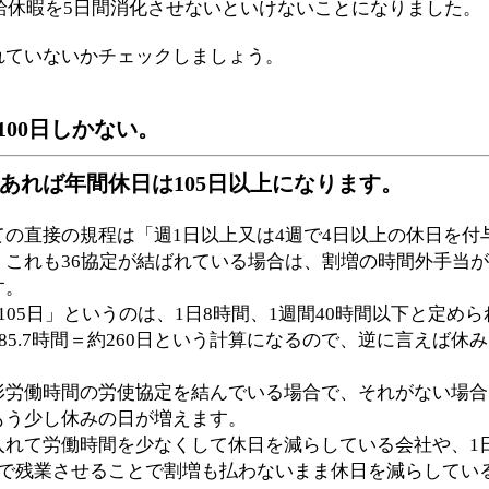
有給休暇を5日間消化させないといけないことになりました。
れていないかチェックしましょう。
100日しかない。
働であれば年間休日は105日以上になります。
ての直接の規程は「
週1日以上又は4週で4日以上の休日を
。これも36協定が結ばれている場合は、割増の時間外手当
す。
105日」というのは、1日8時間、1週間40時間以下と定め
85.7時間＝約260日という計算になるので、逆に言えば休
形労働時間の労使協定を結んでいる場合で、それがない場合
もう少し休みの日が増えます。
入れて労働時間を少なくして休日を減らしている会社や、1
内で残業させることで割増も払わないまま休日を減らしてい