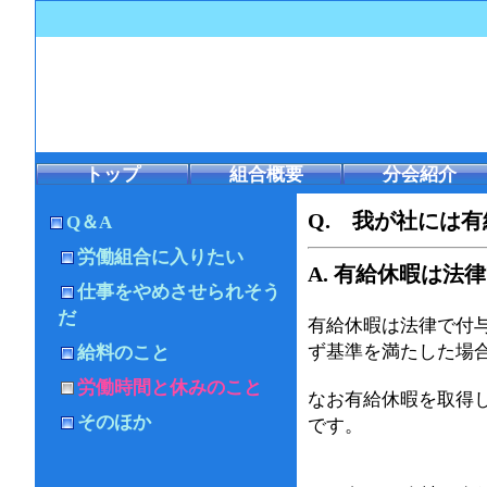
トップ
組合概要
分会紹介
Q. 我が社には
Q＆A
労働組合に入りたい
A. 有給休暇は
仕事をやめさせられそう
だ
有給休暇は法律で付
ず基準を満たした場
給料のこと
労働時間と休みのこと
なお有給休暇を取得
そのほか
です。